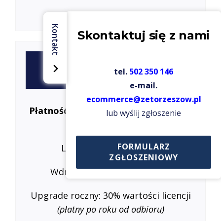
Kontakt
Skontaktuj się z nami
Pakiet ERP SyncLinker
tel.
502 350 146
Subiekt NEXO Pro
e-mail.
ecommerce@zetorzeszow.pl
Płatność jednorazowa
➔ Plan umowa
lub wyślij zgłoszenie
12-miesięczna
FORMULARZ
Licencja:
4 500 zł netto
ZGŁOSZENIOWY
Wdrożenie:
od 2000 zł netto
Upgrade roczny: 30% wartości licencji
(płatny po roku od odbioru)