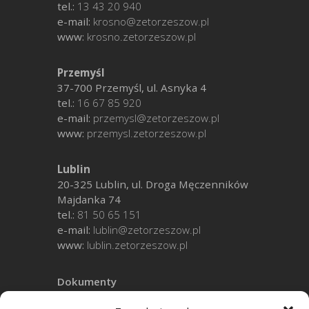
tel.:
13 43 20 940
e-mail:
krosno@zetorzeszow.pl
www:
krosno.zetorzeszow.pl
Przemyśl
37-700 Przemyśl, ul. Asnyka 4
tel.:
16 67 85 920
e-mail:
przemysl@zetorzeszow.pl
www:
przemysl.zetorzeszow.pl
Lublin
20-325 Lublin, ul. Droga Męczenników
Majdanka 74
tel.:
81 50 65 151
e-mail:
lublin@zetorzeszow.pl
www:
lublin.zetorzeszow.pl
Dokumenty