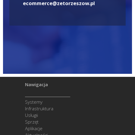
ecommerce@zetorzeszow.pl
Nawigacja
Systemy
Infrastruktura
Usługii
Sprzęt
Aplikacje