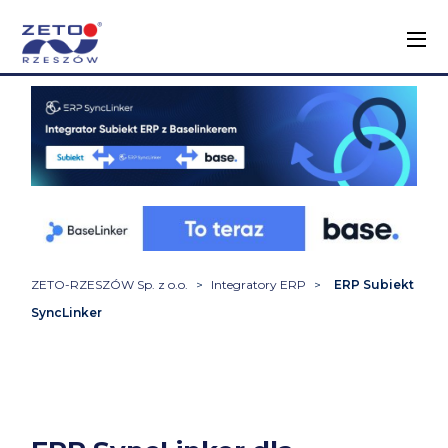
ZETO-RZESZÓW Sp. z o.o.
>
Integratory ERP
>
ERP Subiekt
SyncLinker