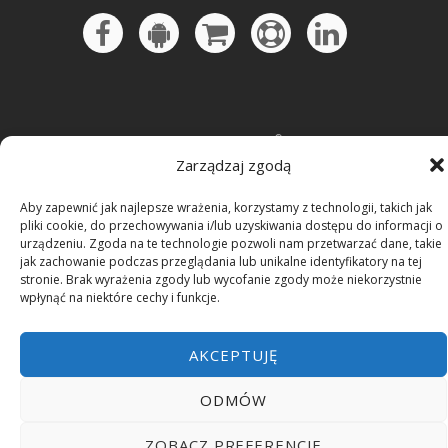
Zarządzaj zgodą
Aby zapewnić jak najlepsze wrażenia, korzystamy z technologii, takich jak
Produkcja i hosting: ZETO-RZESZÓW Sp. z o.o.
pliki cookie, do przechowywania i/lub uzyskiwania dostępu do informacji o
Dostawcą TV w firmie jest SGT S.A.
urządzeniu. Zgoda na te technologie pozwoli nam przetwarzać dane, takie
jak zachowanie podczas przeglądania lub unikalne identyfikatory na tej
stronie. Brak wyrażenia zgody lub wycofanie zgody może niekorzystnie
wpłynąć na niektóre cechy i funkcje.
AKCEPTUJĘ
ODMÓW
ZOBACZ PREFERENCJE