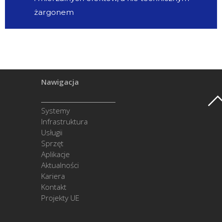
żargonem
Nawigacja
Systemy
Infrastruktura
Usługii
Sprzęt
Aplikacje
Aktualności
Kariera
Kontakt
Projekty UE