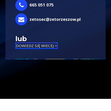
665 051 075
zetosec@zetorzeszow.pl
lub
DOWIEDZ SIĘ WIECEJ >