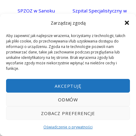
SPZOZ w Sanoku
Szpital Specjalistyczny w
Mielcu
Zarządzaj zgodą
Aby zapewnić jak najlepsze wrażenia, korzystamy z technologii, takich
jak pliki cookie, do przechowywania i/lub uzyskiwania dostępu do
informacji o urządzeniu. Zgoda na te technologie pozwoli nam
przetwarzać dane, takie jak zachowanie podczas przeglądania lub
unikalne identyfikatory na tej stronie. Brak wyrażenia zgody lub
wycofanie zgody może niekorzystnie wpłynąć na niektóre cechy i
funkcje.
AKCEPTUJĘ
SPZOZ w Międzyrzecu
CM SANITAS w Lublinie
Podlaskim
ODMÓW
ZOBACZ PREFERENCJE
Oświadczenie o prywatności