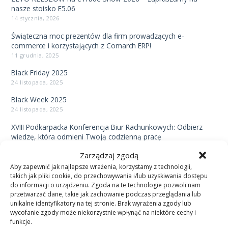
nasze stoisko E5.06
14 stycznia, 2026
Świąteczna moc prezentów dla firm prowadzących e-
commerce i korzystających z Comarch ERP!
11 grudnia, 2025
Black Friday 2025
24 listopada, 2025
Black Week 2025
24 listopada, 2025
XVIII Podkarpacka Konferencja Biur Rachunkowych: Odbierz
wiedzę, która odmieni Twoją codzienną pracę
23 września, 2025
Zarządzaj zgodą
Dofinansowanie z UE dla MŚP na transformację cyfrową –
Aby zapewnić jak najlepsze wrażenia, korzystamy z technologii,
projekt Dig.IT – strat już w IV Q 2025
takich jak pliki cookie, do przechowywania i/lub uzyskiwania dostępu
4 września, 2025
do informacji o urządzeniu. Zgoda na te technologie pozwoli nam
przetwarzać dane, takie jak zachowanie podczas przeglądania lub
V Konferencja Olimp Marketplace: Przyszłość sprzedaży e-
unikalne identyfikatory na tej stronie. Brak wyrażenia zgody lub
commerce to Marketplace.
wycofanie zgody może niekorzystnie wpłynąć na niektóre cechy i
27 sierpnia, 2025
funkcje.