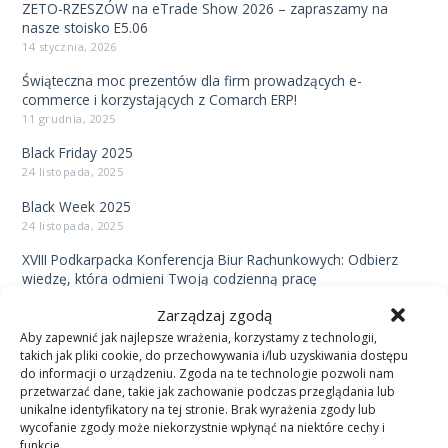
ZETO-RZESZÓW na eTrade Show 2026 – zapraszamy na
nasze stoisko E5.06
14 stycznia, 2026
Świąteczna moc prezentów dla firm prowadzących e-
commerce i korzystających z Comarch ERP!
11 grudnia, 2025
Black Friday 2025
24 listopada, 2025
Black Week 2025
24 listopada, 2025
XVIII Podkarpacka Konferencja Biur Rachunkowych: Odbierz
wiedzę, która odmieni Twoją codzienną pracę
23 września, 2025
Zarządzaj zgodą
Dofinansowanie z UE dla MŚP na transformację cyfrową –
Aby zapewnić jak najlepsze wrażenia, korzystamy z technologii,
projekt Dig.IT – strat już w IV Q 2025
takich jak pliki cookie, do przechowywania i/lub uzyskiwania dostępu
4 września, 2025
do informacji o urządzeniu. Zgoda na te technologie pozwoli nam
przetwarzać dane, takie jak zachowanie podczas przeglądania lub
V Konferencja Olimp Marketplace: Przyszłość sprzedaży e-
unikalne identyfikatory na tej stronie. Brak wyrażenia zgody lub
commerce to Marketplace.
wycofanie zgody może niekorzystnie wpłynąć na niektóre cechy i
27 sierpnia, 2025
funkcje.