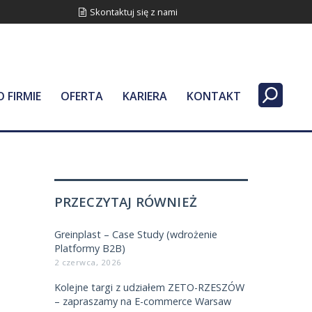
Skontaktuj się z nami
O FIRMIE
OFERTA
KARIERA
KONTAKT
PRZECZYTAJ RÓWNIEŻ
Greinplast – Case Study (wdrożenie
Platformy B2B)
2 czerwca, 2026
Kolejne targi z udziałem ZETO-RZESZÓW
– zapraszamy na E-commerce Warsaw