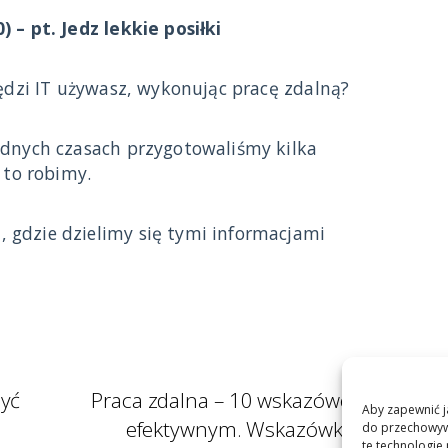
) – pt.
Jedz
lekkie posiłki
zędzi IT używasz, wykonując pracę zdalną?
udnych czasach przygotowaliśmy kilka
 to robimy.
 gdzie dzielimy się tymi informacjami
być
Praca zdalna – 10 wskazówek jak być
Aby zapewnić ja
efektywnym. Wskazówka 4 – Jedz
do przechowywa
te technologie