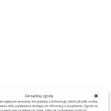
Zarządzaj zgodą
k najlepsze wrażenia, korzystamy z technologii, takich jak pliki cookie,
nia i/lub uzyskiwania dostępu do informacji o urządzeniu. Zgoda na
 pozwoli nam przetwarzać dane, takie jak zachowanie podczas