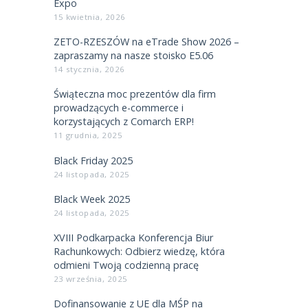
Expo
15 kwietnia, 2026
ZETO-RZESZÓW na eTrade Show 2026 –
zapraszamy na nasze stoisko E5.06
14 stycznia, 2026
Świąteczna moc prezentów dla firm
prowadzących e-commerce i
korzystających z Comarch ERP!
11 grudnia, 2025
Black Friday 2025
24 listopada, 2025
Black Week 2025
24 listopada, 2025
XVIII Podkarpacka Konferencja Biur
Rachunkowych: Odbierz wiedzę, która
odmieni Twoją codzienną pracę
23 września, 2025
Dofinansowanie z UE dla MŚP na